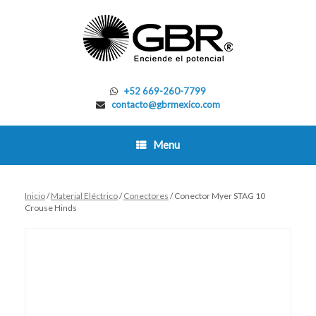
Skip
to
content
+52 669-260-7799
contacto@gbrmexico.com
Menu
Inicio
/
Material Eléctrico
/
Conectores
/ Conector Myer STAG 10
Crouse Hinds