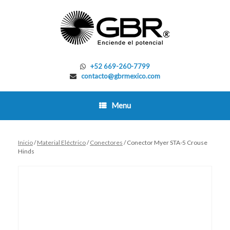
Skip
to
content
+52 669-260-7799
contacto@gbrmexico.com
Menu
Inicio
/
Material Eléctrico
/
Conectores
/ Conector Myer STA-5 Crouse
Hinds