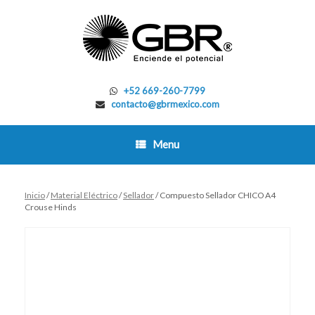
Skip
to
content
+52 669-260-7799
contacto@gbrmexico.com
Menu
Inicio
/
Material Eléctrico
/
Sellador
/ Compuesto Sellador CHICO A4
Crouse Hinds