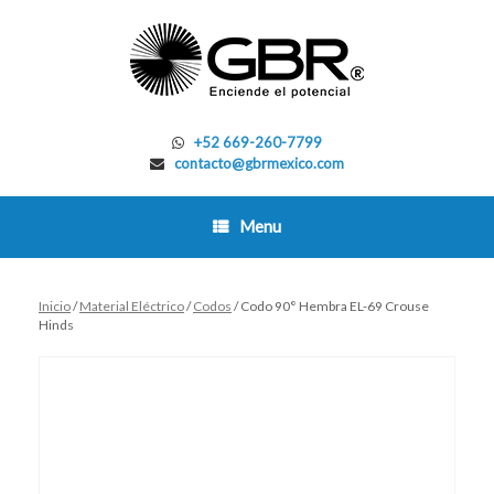
Skip
to
content
+52 669-260-7799
contacto@gbrmexico.com
Menu
Inicio
/
Material Eléctrico
/
Codos
/ Codo 90° Hembra EL-69 Crouse
Hinds