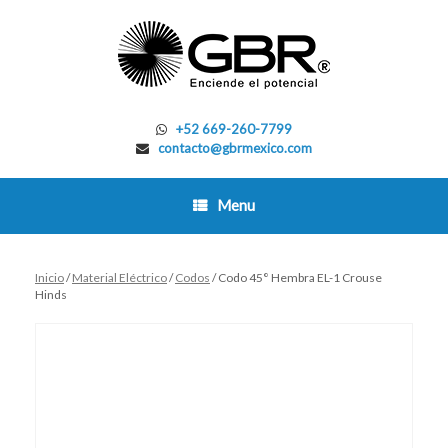
Skip
to
content
+52 669-260-7799
contacto@gbrmexico.com
Menu
Inicio
/
Material Eléctrico
/
Codos
/ Codo 45° Hembra EL-1 Crouse
Hinds