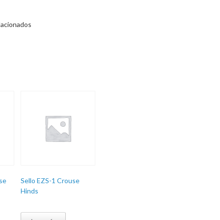
lacionados
se
Sello EZS-1 Crouse
Hinds