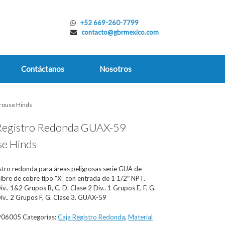
+52 669-260-7799
contacto@gbrmexico.com
Contáctanos
Nosotros
rouse Hinds
Registro Redonda GUAX-59
e Hinds
istro redonda para áreas peligrosas serie GUA de
libre de cobre tipo “X” con entrada de 1 1/2″ NPT.
iv.. 1&2 Grupos B, C, D. Clase 2 Div.. 1 Grupos E, F, G.
iv.. 2 Grupos F, G. Clase 3. GUAX-59
906005
Categorías:
Caja Registro Redonda
,
Material