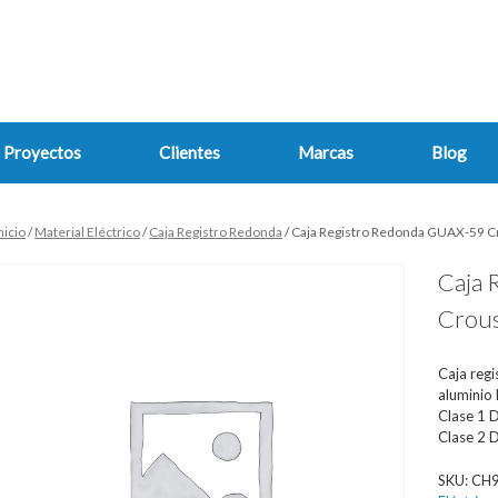
Proyectos
Clientes
Marcas
Blog
nicio
/
Material Eléctrico
/
Caja Registro Redonda
/ Caja Registro Redonda GUAX-59 C
Caja 
Crous
Caja reg
aluminio 
Clase 1 D
Clase 2 D
SKU:
CH