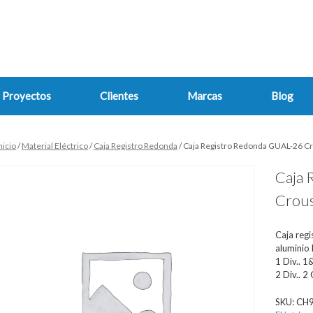
Proyectos
Clientes
Marcas
Blog
nicio
/
Material Eléctrico
/
Caja Registro Redonda
/ Caja Registro Redonda GUAL-26 C
Caja 
Crous
Caja reg
aluminio 
1 Div.. 1
2 Div.. 2
SKU:
CH