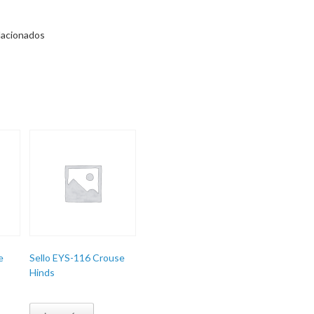
lacionados
e
Sello EYS-116 Crouse
Hinds