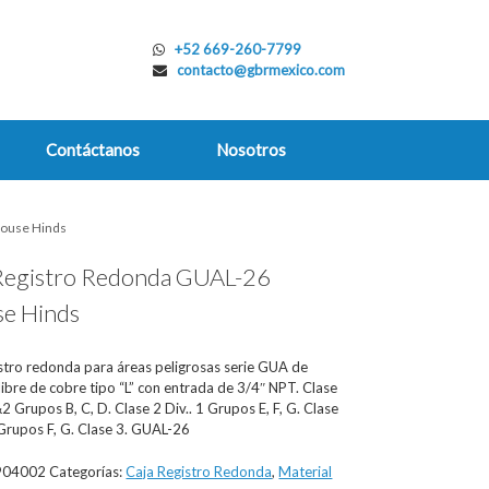
+52 669-260-7799
contacto@gbrmexico.com
Contáctanos
Nosotros
rouse Hinds
Registro Redonda GUAL-26
e Hinds
istro redonda para áreas peligrosas serie GUA de
libre de cobre tipo “L” con entrada de 3/4″ NPT. Clase
&2 Grupos B, C, D. Clase 2 Div.. 1 Grupos E, F, G. Clase
 Grupos F, G. Clase 3. GUAL-26
904002
Categorías:
Caja Registro Redonda
,
Material