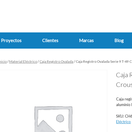
Proyectos
Clientes
Marcas
Blog
nicio
/
Material Eléctrico
/
Caja Registro Ovalada
/ Caja Registro Ovalada Serie 9 T-49
Caja 
Crous
Caja regi
aluminio 
SKU:
CH
Eléctrico