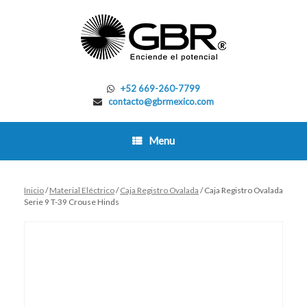
Skip
to
content
+52 669-260-7799
contacto@gbrmexico.com
Menu
Inicio
/
Material Eléctrico
/
Caja Registro Ovalada
/ Caja Registro Ovalada
Serie 9 T-39 Crouse Hinds