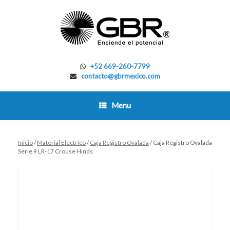
Skip
to
content
+52 669-260-7799
contacto@gbrmexico.com
Menu
Inicio
/
Material Eléctrico
/
Caja Registro Ovalada
/ Caja Registro Ovalada
Serie 9 LR-17 Crouse Hinds