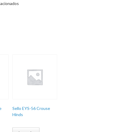
lacionados
e
Sello EYS-56 Crouse
Hinds