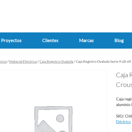
Proyectos
Clientes
Marcas
Blog
nicio
/
Material Eléctrico
/
Caja Registro Ovalada
/ Caja Registro Ovalada Serie 9 LB-6
Caja 
Crous
Caja regi
aluminio 
SKU:
CH
Eléctrico