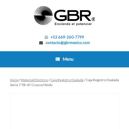
Skip
to
content
+52 669-260-7799
contacto@gbrmexico.com
Menu
Inicio
/
Material Eléctrico
/
Caja Registro Ovalada
/ Caja Registro Ovalada
Serie 7 TB-47 Crouse Hinds