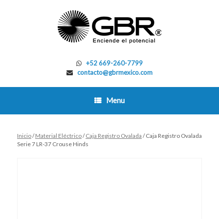
Skip
to
content
+52 669-260-7799
contacto@gbrmexico.com
Menu
Inicio
/
Material Eléctrico
/
Caja Registro Ovalada
/ Caja Registro Ovalada
Serie 7 LR-37 Crouse Hinds