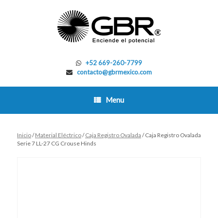
Skip
to
content
+52 669-260-7799
contacto@gbrmexico.com
Menu
Inicio
/
Material Eléctrico
/
Caja Registro Ovalada
/ Caja Registro Ovalada
Serie 7 LL-27 CG Crouse Hinds