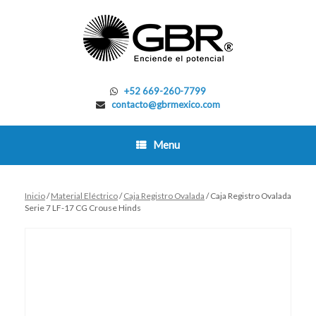
Skip
to
content
+52 669-260-7799
contacto@gbrmexico.com
Menu
Inicio
/
Material Eléctrico
/
Caja Registro Ovalada
/ Caja Registro Ovalada
Serie 7 LF-17 CG Crouse Hinds