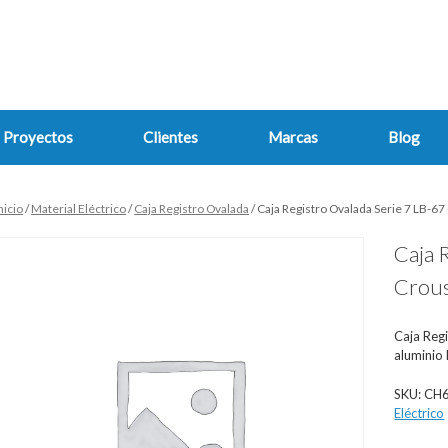
Proyectos
Clientes
Marcas
Blog
nicio
/
Material Eléctrico
/
Caja Registro Ovalada
/ Caja Registro Ovalada Serie 7 LB-6
Caja 
Crous
Caja Regi
aluminio
SKU:
CH
Eléctrico