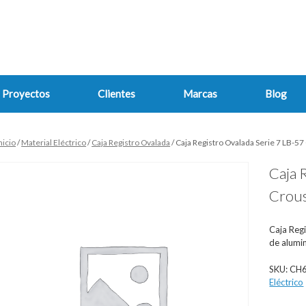
Proyectos
Clientes
Marcas
Blog
nicio
/
Material Eléctrico
/
Caja Registro Ovalada
/ Caja Registro Ovalada Serie 7 LB-5
Caja 
Crous
Caja Regi
de alumin
SKU:
CH
Eléctrico