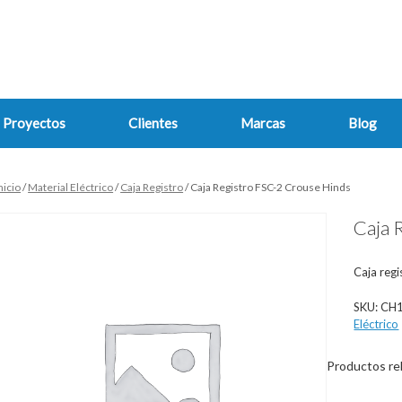
Proyectos
Clientes
Marcas
Blog
nicio
/
Material Eléctrico
/
Caja Registro
/ Caja Registro FSC-2 Crouse Hinds
Caja 
Caja regi
SKU:
CH
Eléctrico
Productos re