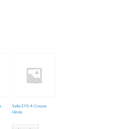
e
Sello EYS-4 Crouse
Hinds