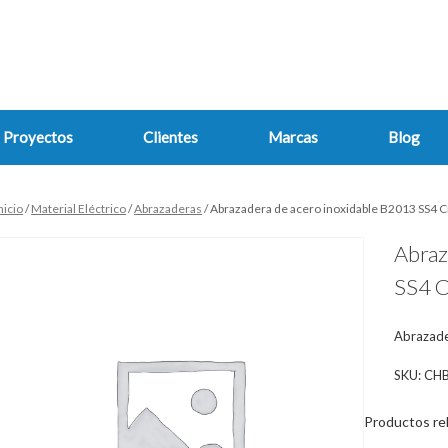
Proyectos
Clientes
Marcas
Blog
nicio
/
Material Eléctrico
/
Abrazaderas
/ Abrazadera de acero inoxidable B2013 SS4 
Abraz
SS4 C
Abrazade
SKU:
CHB
Productos re