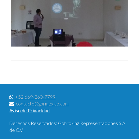
+52 669-260-7799
contacto@gbrmexico.com
Aviso de Privacidad
Derechos Reservados: Gobroking Representaciones S.A.
de C.V.