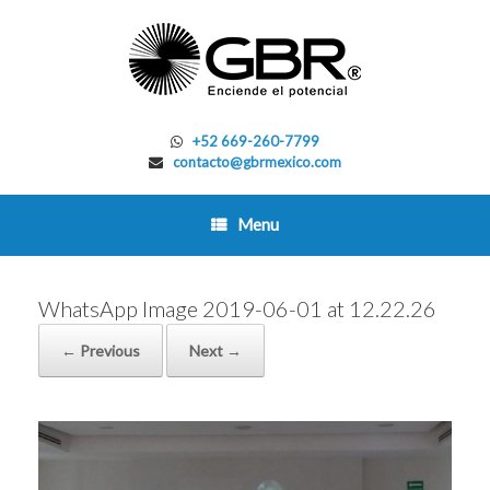
Skip
to
content
+52 669-260-7799
contacto@gbrmexico.com
Menu
WhatsApp Image 2019-06-01 at 12.22.26
← Previous
Next →