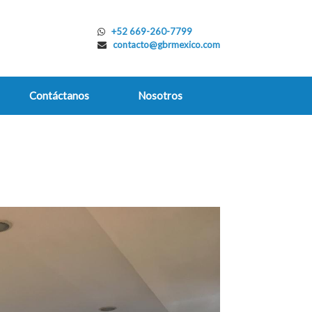
+52 669-260-7799
contacto@gbrmexico.com
Contáctanos
Nosotros