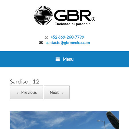
Skip
to
content
+52 669-260-7799
contacto@gbrmexico.com
Menu
Sardison 12
← Previous
Next →