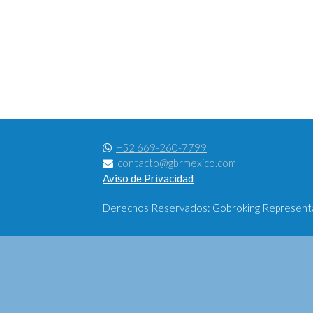
+52 669-260-7799
contacto@gbrmexico.com
Aviso de Privacidad
Derechos Reservados: Gobroking Representac