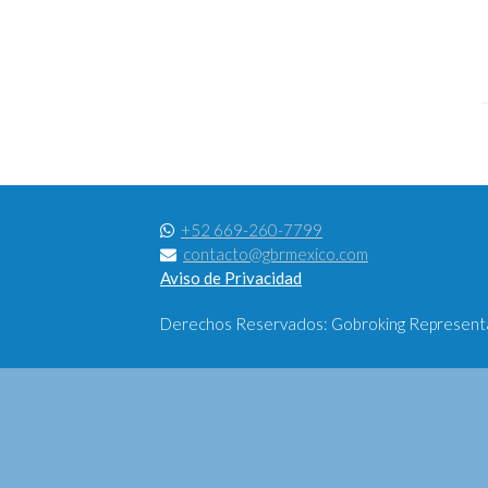
+52 669-260-7799
contacto@gbrmexico.com
Aviso de Privacidad
Derechos Reservados: Gobroking Representac