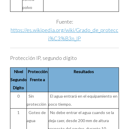
polvo
Fuente:
https://es.wikipedia.org/wiki/Grado_de_protecc
i%C3%B3n_IP
Protección IP, segundo dígito
Nivel
Protección
Resultados
Segundo
Frente a
Dígito
0
Sin
El agua entrará en el equipamiento en
protección
poco tiempo.
1
Goteo de
No debe entrar el agua cuando se la
agua
deja caer, desde 200 mm de altura
respecto del equipo, durante 10