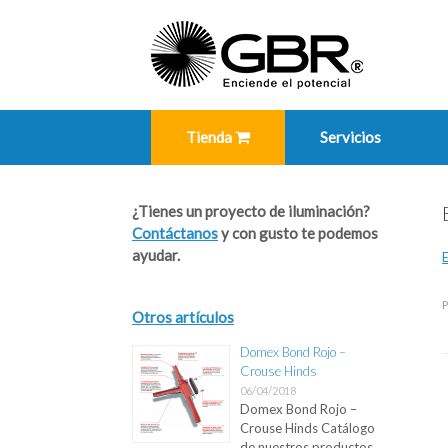
Skip
to
content
Tienda
Servicios
¿Tienes un proyecto de iluminación?
Contáctanos
y con gusto te podemos
ayudar.
P
Otros artículos
Domex Bond Rojo –
Crouse Hinds
P
06/04/2018
Domex Bond Rojo –
Crouse Hinds Catálogo
de nuestros productos …