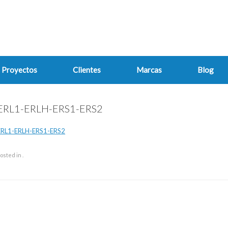
Proyectos
Clientes
Marcas
Blog
ERL1-ERLH-ERS1-ERS2
ERL1-ERLH-ERS1-ERS2
osted in .
ost navigation