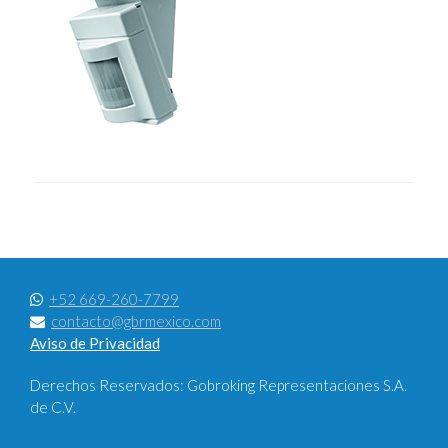
+52 669-260-7799
contacto@gbrmexico.com
Aviso de Privacidad
Derechos Reservados: Gobroking Representaciones S.A.
de C.V.