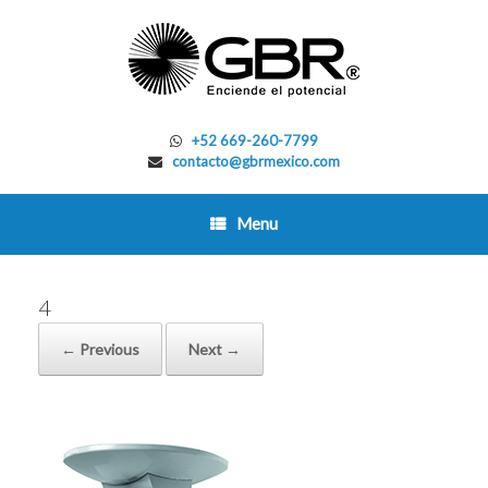
Skip
to
content
+52 669-260-7799
contacto@gbrmexico.com
Menu
4
← Previous
Next →