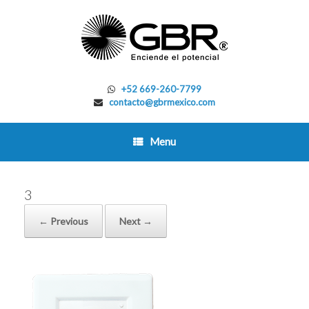
Skip
to
content
+52 669-260-7799
contacto@gbrmexico.com
Menu
3
← Previous
Next →