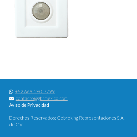
+52 669-260-7799
contacto@gbrmexico.com
Aviso de Privacidad
Derechos Reservados: Gobroking Representaciones S.A.
de C.V.