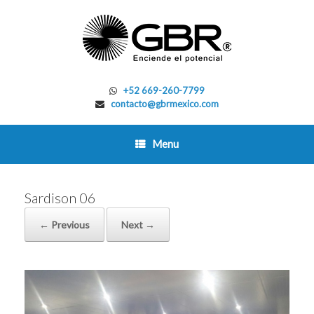
Skip
to
content
+52 669-260-7799
contacto@gbrmexico.com
Menu
Sardison 06
← Previous
Next →