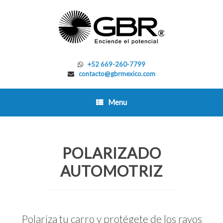
Skip
to
content
+52 669-260-7799
contacto@gbrmexico.com
Menu
POLARIZADO
AUTOMOTRIZ
Polariza tu carro y protégete de los rayos