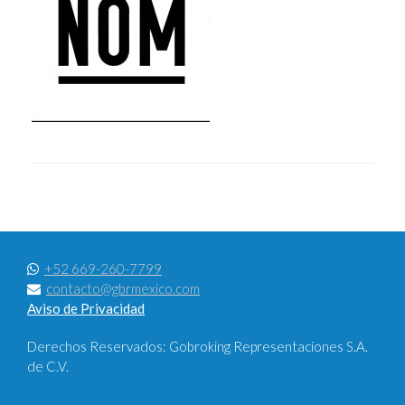
+52 669-260-7799
contacto@gbrmexico.com
Aviso de Privacidad
Derechos Reservados: Gobroking Representaciones S.A.
de C.V.