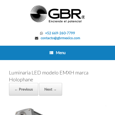
Skip
to
content
+52 669-260-7799
contacto@gbrmexico.com
Menu
Luminaria LED modelo EMXH marca
Holophane
← Previous
Next →