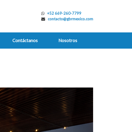
+52 669-260-7799
contacto@gbrmexico.com
Contáctanos
Nosotros