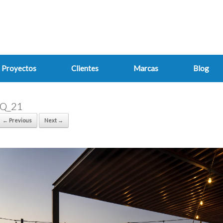
Proyectos
Clientes
Marcas
Blog
IQ_21
← Previous
Next →