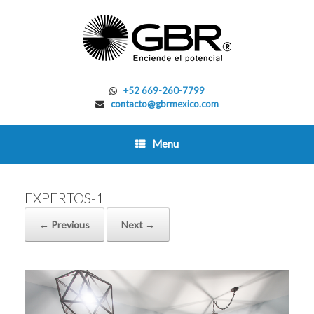
Skip
to
content
+52 669-260-7799
contacto@gbrmexico.com
Menu
EXPERTOS-1
← Previous
Next →