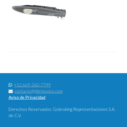
+52 669-260-7799
contacto@gbrmexico.com
Aviso de Privacidad
Derechos Reservados: Gobroking Representaciones S.A.
de C.V.