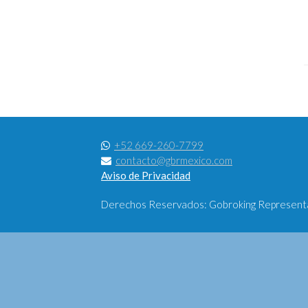
+52 669-260-7799
contacto@gbrmexico.com
Aviso de Privacidad
Derechos Reservados: Gobroking Representac