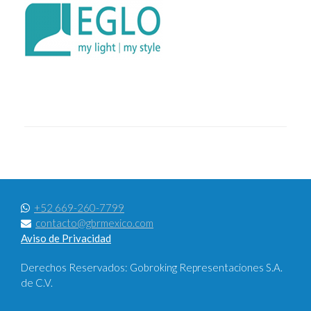
+52 669-260-7799
contacto@gbrmexico.com
Aviso de Privacidad
Derechos Reservados: Gobroking Representaciones S.A.
de C.V.