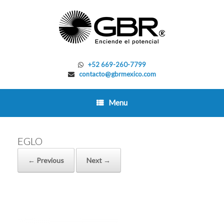
Skip
to
content
+52 669-260-7799
contacto@gbrmexico.com
Menu
EGLO
← Previous
Next →