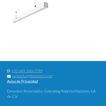
+52 669-260-7799
contacto@gbrmexico.com
Aviso de Privacidad
Derechos Reservados: Gobroking Representaciones S.A.
de C.V.