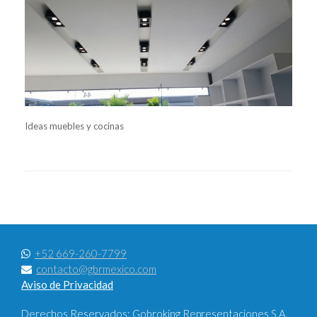
Ideas muebles y cocinas
+52 669-260-7799
contacto@gbrmexico.com
Aviso de Privacidad
Derechos Reservados: Gobroking Representaciones S.A.