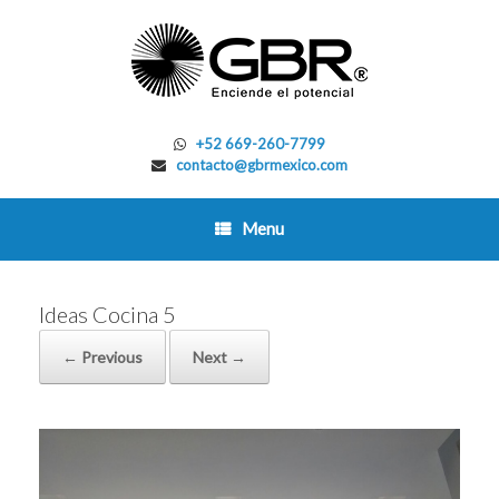
Skip
to
content
+52 669-260-7799
contacto@gbrmexico.com
Menu
Ideas Cocina 5
← Previous
Next →