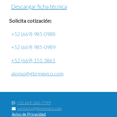
Descargar ficha técnica
Solicita cotización:
+52 (669) 985-0988
+52 (669) 985-0989
+52 (669) 151-3861
alonso@gbrmexico.com
+52 669-260-7799
contacto@gbrmexico.com
Aviso de Privacidad