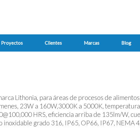
Proyectos
Clientes
Marcas
Blog
ca Lithonia, para áreas de procesos de alimentos, c
lúmenes, 23W a 160W,3000K a 5000K, temperatura 
L80@100,000 HRS, eficiencia arriba de 135lm/W, cuer
cero inoxidable grado 316, IP65, OP66, IP67, NEMA