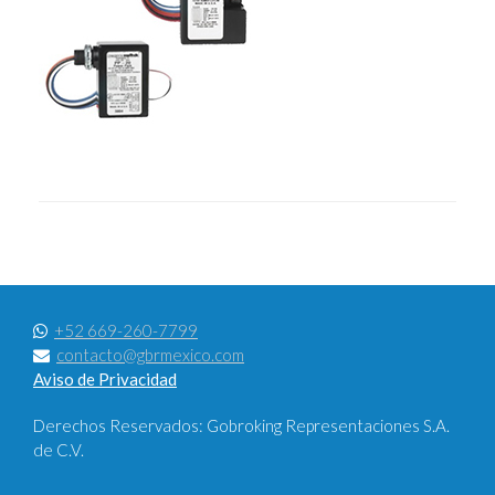
+52 669-260-7799
contacto@gbrmexico.com
Aviso de Privacidad
Derechos Reservados: Gobroking Representaciones S.A.
de C.V.