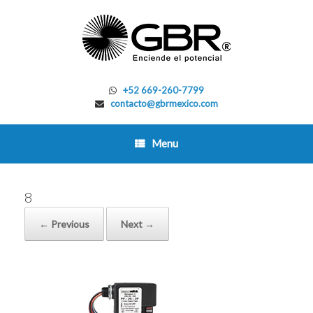
Skip
to
content
+52 669-260-7799
contacto@gbrmexico.com
Menu
8
← Previous
Next →