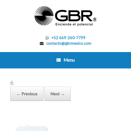
Skip
to
content
+52 669-260-7799
contacto@gbrmexico.com
Menu
6
← Previous
Next →