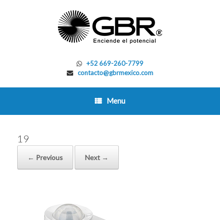
Skip
to
content
+52 669-260-7799
contacto@gbrmexico.com
Menu
19
← Previous
Next →