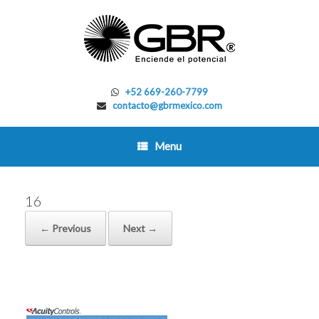
Skip
to
content
+52 669-260-7799
contacto@gbrmexico.com
Menu
16
← Previous
Next →