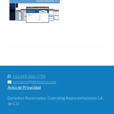
+52 669-260-7799
contacto@gbrmexico.com
Aviso de Privacidad
Derechos Reservados: Gobroking Representaciones S.A.
de C.V.