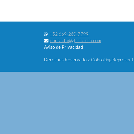
+52 669-260-7799
contacto@gbrmexico.com
Aviso de Privacidad
Derechos Reservados: Gobroking Representac