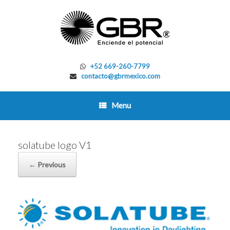
Skip
to
content
+52 669-260-7799
contacto@gbrmexico.com
Menu
solatube logo V1
← Previous