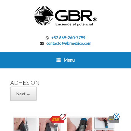
Skip
to
content
+52 669-260-7799
contacto@gbrmexico.com
Menu
ADHESION
Next →