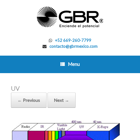
Skip
to
content
+52 669-260-7799
contacto@gbrmexico.com
Menu
UV
← Previous
Next →