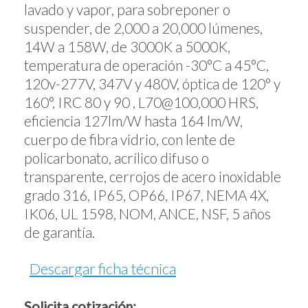
lavado y vapor, para sobreponer o
suspender, de 2,000 a 20,000 lúmenes,
14W a 158W, de 3000K a 5000K,
temperatura de operación -30°C a 45°C,
120v-277V, 347V y 480V, óptica de 120° y
160°, IRC 80 y 90 , L70@100,000 HRS,
eficiencia 127lm/W hasta 164 lm/W,
cuerpo de fibra vidrio, con lente de
policarbonato, acrílico difuso o
transparente, cerrojos de acero inoxidable
grado 316, IP65, OP66, IP67, NEMA 4X,
IK06, UL 1598, NOM, ANCE, NSF, 5 años
de garantía.
Descargar ficha técnica
Solicita cotización: