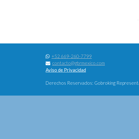
+52 669-260-7799
contacto@gbrmexico.com
Aviso de Privacidad
Derechos Reservados: Gobroking Representac